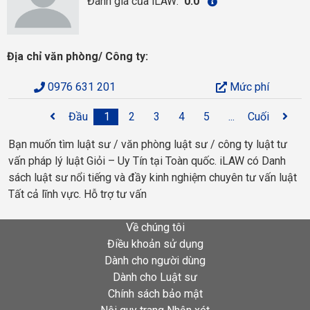
Đánh giá của iLAW:
0.0
Địa chỉ văn phòng/ Công ty:
0976 631 201
Mức phí
Đầu
1
2
3
4
5
...
Cuối
Bạn muốn tìm luật sư / văn phòng luật sư / công ty luật tư
vấn pháp lý luật Giỏi – Uy Tín tại Toàn quốc. iLAW có Danh
sách luật sư nổi tiếng và đầy kinh nghiệm chuyên tư vấn luật
Tất cả lĩnh vực. Hỗ trợ tư vấn
Về chúng tôi
Điều khoản sử dụng
Dành cho người dùng
Dành cho Luật sư
Chính sách bảo mật