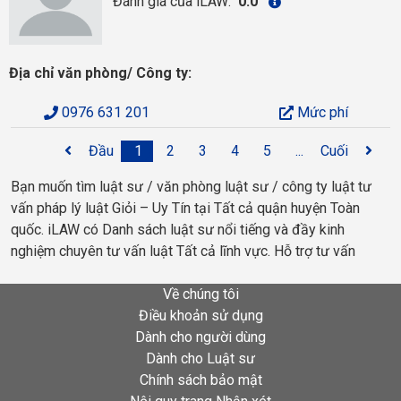
Đánh giá của iLAW:
0.0
Địa chỉ văn phòng/ Công ty:
0976 631 201
Mức phí
Đầu
1
2
3
4
5
...
Cuối
Bạn muốn tìm luật sư / văn phòng luật sư / công ty luật tư
vấn pháp lý luật Giỏi – Uy Tín tại Tất cả quận huyện Toàn
quốc. iLAW có Danh sách luật sư nổi tiếng và đầy kinh
nghiệm chuyên tư vấn luật Tất cả lĩnh vực. Hỗ trợ tư vấn
Về chúng tôi
Điều khoản sử dụng
Dành cho người dùng
Dành cho Luật sư
Chính sách bảo mật