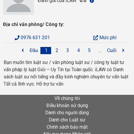
Đánh giá của iLAW:
0.0
Địa chỉ văn phòng/ Công ty:
0976 631 201
Mức phí
Đầu
1
2
3
4
5
...
Cuối
Bạn muốn tìm luật sư / văn phòng luật sư / công ty luật tư
vấn pháp lý luật Giỏi – Uy Tín tại Toàn quốc. iLAW có Danh
sách luật sư nổi tiếng và đầy kinh nghiệm chuyên tư vấn luật
Tất cả lĩnh vực. Hỗ trợ tư vấn
Về chúng tôi
Điều khoản sử dụng
Dành cho người dùng
Dành cho Luật sư
Chính sách bảo mật