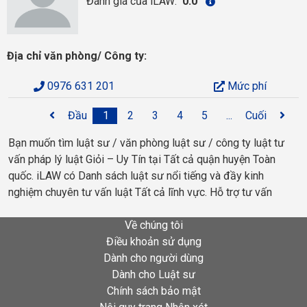
Đánh giá của iLAW:
0.0
Địa chỉ văn phòng/ Công ty:
0976 631 201
Mức phí
Đầu
1
2
3
4
5
...
Cuối
Bạn muốn tìm luật sư / văn phòng luật sư / công ty luật tư
vấn pháp lý luật Giỏi – Uy Tín tại Tất cả quận huyện Toàn
quốc. iLAW có Danh sách luật sư nổi tiếng và đầy kinh
nghiệm chuyên tư vấn luật Tất cả lĩnh vực. Hỗ trợ tư vấn
Về chúng tôi
Điều khoản sử dụng
Dành cho người dùng
Dành cho Luật sư
Chính sách bảo mật