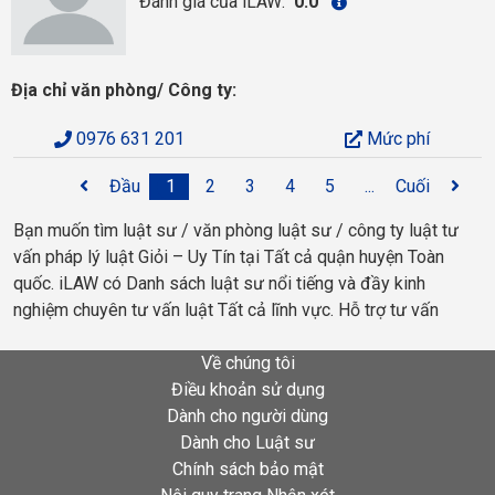
Đánh giá của iLAW:
0.0
Địa chỉ văn phòng/ Công ty:
0976 631 201
Mức phí
Đầu
1
2
3
4
5
...
Cuối
Bạn muốn tìm luật sư / văn phòng luật sư / công ty luật tư
vấn pháp lý luật Giỏi – Uy Tín tại Tất cả quận huyện Toàn
quốc. iLAW có Danh sách luật sư nổi tiếng và đầy kinh
nghiệm chuyên tư vấn luật Tất cả lĩnh vực. Hỗ trợ tư vấn
Về chúng tôi
Điều khoản sử dụng
Dành cho người dùng
Dành cho Luật sư
Chính sách bảo mật