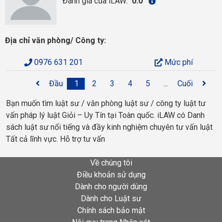
Đánh giá của iLAW:
0.0
Địa chỉ văn phòng/ Công ty:
0976 631 201
Mức phí
Đầu
1
2
3
4
5
...
Cuối
Bạn muốn tìm luật sư / văn phòng luật sư / công ty luật tư
vấn pháp lý luật Giỏi – Uy Tín tại Toàn quốc. iLAW có Danh
sách luật sư nổi tiếng và đầy kinh nghiệm chuyên tư vấn luật
Tất cả lĩnh vực. Hỗ trợ tư vấn
Về chúng tôi
Điều khoản sử dụng
Dành cho người dùng
Dành cho Luật sư
Chính sách bảo mật