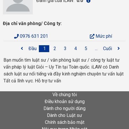
Đánh giá của iLAW:
0.0
Địa chỉ văn phòng/ Công ty:
0976 631 201
Mức phí
Đầu
1
2
3
4
5
...
Cuối
Bạn muốn tìm luật sư / văn phòng luật sư / công ty luật tư
vấn pháp lý luật Giỏi – Uy Tín tại Toàn quốc. iLAW có Danh
sách luật sư nổi tiếng và đầy kinh nghiệm chuyên tư vấn luật
Tất cả lĩnh vực. Hỗ trợ tư vấn
Về chúng tôi
Điều khoản sử dụng
Dành cho người dùng
Dành cho Luật sư
Chính sách bảo mật