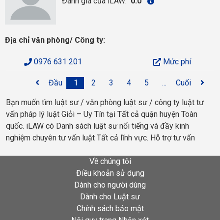
Đánh giá của iLAW:
0.0
Địa chỉ văn phòng/ Công ty:
0976 631 201
Mức phí
Đầu
1
2
3
4
5
...
Cuối
Bạn muốn tìm luật sư / văn phòng luật sư / công ty luật tư
vấn pháp lý luật Giỏi – Uy Tín tại Tất cả quận huyện Toàn
quốc. iLAW có Danh sách luật sư nổi tiếng và đầy kinh
nghiệm chuyên tư vấn luật Tất cả lĩnh vực. Hỗ trợ tư vấn
Về chúng tôi
Điều khoản sử dụng
Dành cho người dùng
Dành cho Luật sư
Chính sách bảo mật