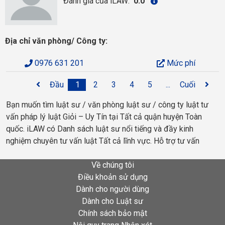
Đánh giá của iLAW:
0.0
Địa chỉ văn phòng/ Công ty:
0976 631 201
Mức phí
Đầu
1
2
3
4
5
...
Cuối
Bạn muốn tìm luật sư / văn phòng luật sư / công ty luật tư
vấn pháp lý luật Giỏi – Uy Tín tại Tất cả quận huyện Toàn
quốc. iLAW có Danh sách luật sư nổi tiếng và đầy kinh
nghiệm chuyên tư vấn luật Tất cả lĩnh vực. Hỗ trợ tư vấn
Về chúng tôi
Điều khoản sử dụng
Dành cho người dùng
Dành cho Luật sư
Chính sách bảo mật