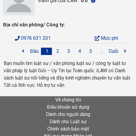
Đánh giá của iLAW:
0.0
Địa chỉ văn phòng/ Công ty:
0976 631 201
Mức phí
Đầu
1
2
3
4
5
...
Cuối
Bạn muốn tìm luật sư / văn phòng luật sư / công ty luật tư
vấn pháp lý luật Giỏi – Uy Tín tại Toàn quốc. iLAW có Danh
sách luật sư nổi tiếng và đầy kinh nghiệm chuyên tư vấn luật
Tất cả lĩnh vực. Hỗ trợ tư vấn
Về chúng tôi
Điều khoản sử dụng
Dành cho người dùng
Dành cho Luật sư
Chính sách bảo mật