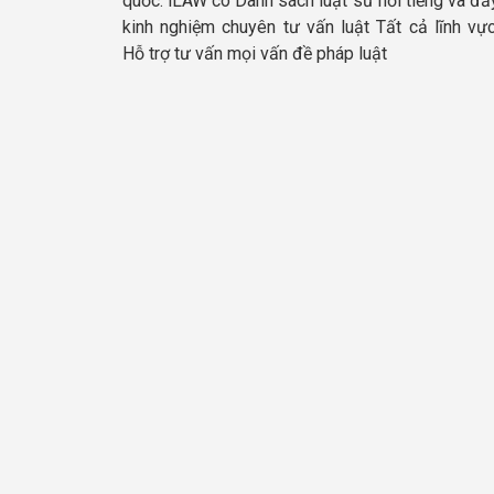
quốc. iLAW có Danh sách luật sư nổi tiếng và đầ
kinh nghiệm chuyên tư vấn luật Tất cả lĩnh vực
Hỗ trợ tư vấn mọi vấn đề pháp luật