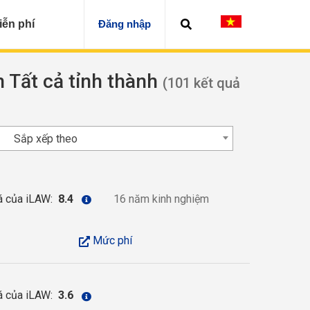
iễn phí
Đăng nhập
n Tất cả tỉnh thành
(101 kết quả
Sắp xếp theo
á của iLAW:
8.4
16 năm kinh nghiệm
Mức phí
á của iLAW:
3.6