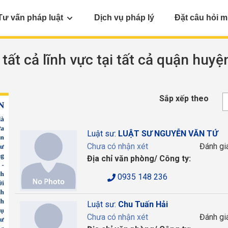
Tư vấn pháp luật
Dịch vụ pháp lý
Đặt câu hỏi m
 tất cả lĩnh vực tại tất cả quận huyệ
Sắp xếp theo
Luật sư:
LUẬT SƯ NGUYỄN VĂN TỨ
Chưa có nhận xét
Đánh gi
Địa chỉ văn phòng/ Công ty:
0935 148 236
Luật sư:
Chu Tuấn Hải
Chưa có nhận xét
Đánh gi