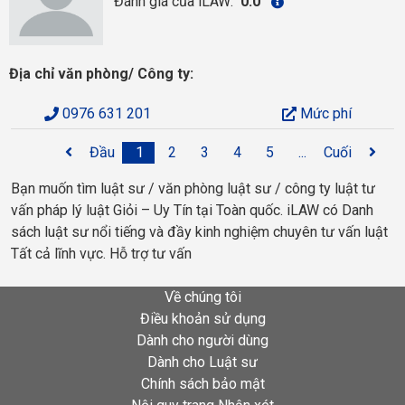
Đánh giá của iLAW:
0.0
Địa chỉ văn phòng/ Công ty:
0976 631 201
Mức phí
Đầu
1
2
3
4
5
...
Cuối
Bạn muốn tìm luật sư / văn phòng luật sư / công ty luật tư
vấn pháp lý luật Giỏi – Uy Tín tại Toàn quốc. iLAW có Danh
sách luật sư nổi tiếng và đầy kinh nghiệm chuyên tư vấn luật
Tất cả lĩnh vực. Hỗ trợ tư vấn
Về chúng tôi
Điều khoản sử dụng
Dành cho người dùng
Dành cho Luật sư
Chính sách bảo mật