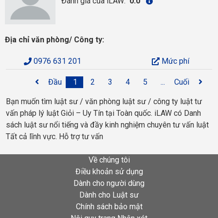
Đánh giá của iLAW:
0.0
Địa chỉ văn phòng/ Công ty:
0976 631 201
Mức phí
Đầu
1
2
3
4
5
...
Cuối
Bạn muốn tìm luật sư / văn phòng luật sư / công ty luật tư
vấn pháp lý luật Giỏi – Uy Tín tại Toàn quốc. iLAW có Danh
sách luật sư nổi tiếng và đầy kinh nghiệm chuyên tư vấn luật
Tất cả lĩnh vực. Hỗ trợ tư vấn
Về chúng tôi
Điều khoản sử dụng
Dành cho người dùng
Dành cho Luật sư
Chính sách bảo mật