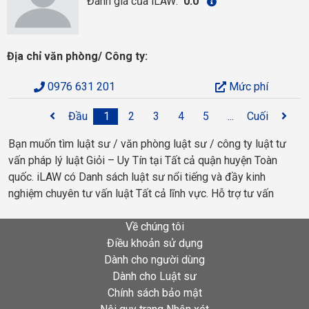
Đánh giá của iLAW:
0.0
Địa chỉ văn phòng/ Công ty:
0976 631 201
Mức phí
Đầu
1
2
3
4
5
...
Cuối
Bạn muốn tìm luật sư / văn phòng luật sư / công ty luật tư
vấn pháp lý luật Giỏi – Uy Tín tại Tất cả quận huyện Toàn
quốc. iLAW có Danh sách luật sư nổi tiếng và đầy kinh
nghiệm chuyên tư vấn luật Tất cả lĩnh vực. Hỗ trợ tư vấn
Về chúng tôi
Điều khoản sử dụng
Dành cho người dùng
Dành cho Luật sư
Chính sách bảo mật