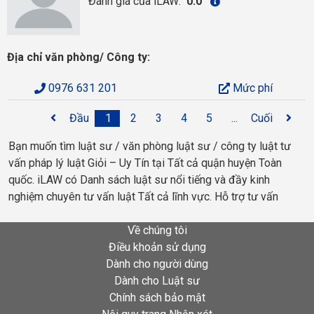
Đánh giá của iLAW:
0.0
Địa chỉ văn phòng/ Công ty:
0976 631 201
Mức phí
Đầu
1
2
3
4
5
...
Cuối
Bạn muốn tìm luật sư / văn phòng luật sư / công ty luật tư
vấn pháp lý luật Giỏi – Uy Tín tại Tất cả quận huyện Toàn
quốc. iLAW có Danh sách luật sư nổi tiếng và đầy kinh
nghiệm chuyên tư vấn luật Tất cả lĩnh vực. Hỗ trợ tư vấn
Về chúng tôi
Điều khoản sử dụng
Dành cho người dùng
Dành cho Luật sư
Chính sách bảo mật