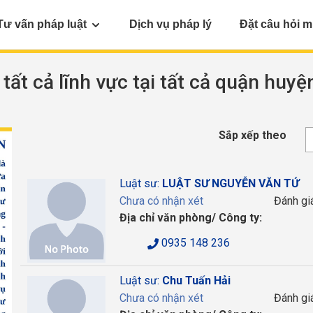
Tư vấn pháp luật
Dịch vụ pháp lý
Đặt câu hỏi m
 tất cả lĩnh vực tại tất cả quận huyệ
Sắp xếp theo
Luật sư:
LUẬT SƯ NGUYỄN VĂN TỨ
Chưa có nhận xét
Đánh gi
Địa chỉ văn phòng/ Công ty:
0935 148 236
Luật sư:
Chu Tuấn Hải
Chưa có nhận xét
Đánh gi