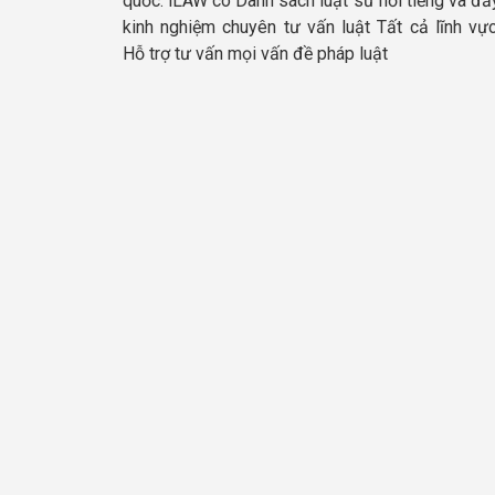
quốc. iLAW có Danh sách luật sư nổi tiếng và đầ
kinh nghiệm chuyên tư vấn luật Tất cả lĩnh vực
Hỗ trợ tư vấn mọi vấn đề pháp luật