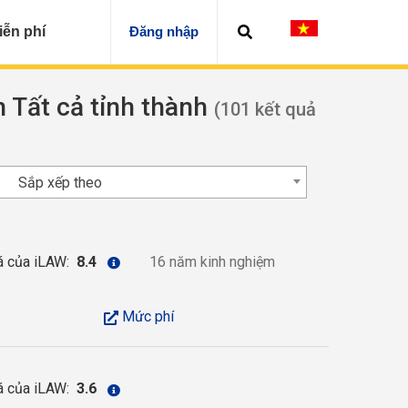
iễn phí
Đăng nhập
n Tất cả tỉnh thành
(101 kết quả
Sắp xếp theo
á của iLAW:
8.4
16 năm kinh nghiệm
Mức phí
á của iLAW:
3.6