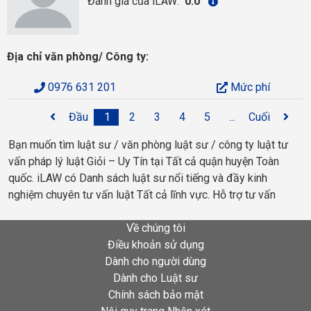
Đánh giá của iLAW:
0.0
Địa chỉ văn phòng/ Công ty:
0976 631 201
Mức phí
Đầu
1
2
3
4
5
...
Cuối
Bạn muốn tìm luật sư / văn phòng luật sư / công ty luật tư
vấn pháp lý luật Giỏi – Uy Tín tại Tất cả quận huyện Toàn
quốc. iLAW có Danh sách luật sư nổi tiếng và đầy kinh
nghiệm chuyên tư vấn luật Tất cả lĩnh vực. Hỗ trợ tư vấn
Về chúng tôi
Điều khoản sử dụng
Dành cho người dùng
Dành cho Luật sư
Chính sách bảo mật