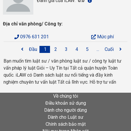
Đánh giá của iLAW:
0.0
Địa chỉ văn phòng/ Công ty:
0976 631 201
Mức phí
Đầu
1
2
3
4
5
...
Cuối
Bạn muốn tìm luật sư / văn phòng luật sư / công ty luật tư
vấn pháp lý luật Giỏi – Uy Tín tại Tất cả quận huyện Toàn
quốc. iLAW có Danh sách luật sư nổi tiếng và đầy kinh
nghiệm chuyên tư vấn luật Tất cả lĩnh vực. Hỗ trợ tư vấn
Về chúng tôi
Điều khoản sử dụng
Dành cho người dùng
Dành cho Luật sư
Chính sách bảo mật