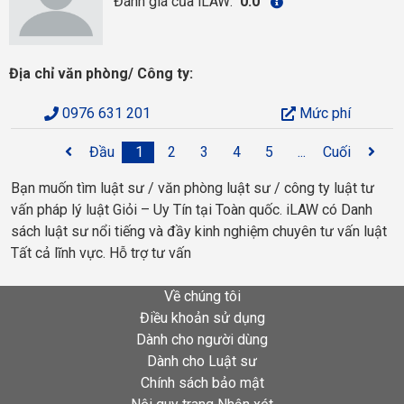
Đánh giá của iLAW:
0.0
Địa chỉ văn phòng/ Công ty:
0976 631 201
Mức phí
Đầu
1
2
3
4
5
...
Cuối
Bạn muốn tìm luật sư / văn phòng luật sư / công ty luật tư
vấn pháp lý luật Giỏi – Uy Tín tại Toàn quốc. iLAW có Danh
sách luật sư nổi tiếng và đầy kinh nghiệm chuyên tư vấn luật
Tất cả lĩnh vực. Hỗ trợ tư vấn
Về chúng tôi
Điều khoản sử dụng
Dành cho người dùng
Dành cho Luật sư
Chính sách bảo mật