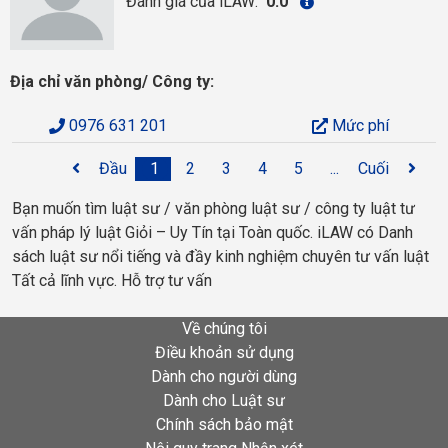
Đánh giá của iLAW:
0.0
Địa chỉ văn phòng/ Công ty:
0976 631 201
Mức phí
Đầu
1
2
3
4
5
...
Cuối
Bạn muốn tìm luật sư / văn phòng luật sư / công ty luật tư
vấn pháp lý luật Giỏi – Uy Tín tại Toàn quốc. iLAW có Danh
sách luật sư nổi tiếng và đầy kinh nghiệm chuyên tư vấn luật
Tất cả lĩnh vực. Hỗ trợ tư vấn
Về chúng tôi
Điều khoản sử dụng
Dành cho người dùng
Dành cho Luật sư
Chính sách bảo mật