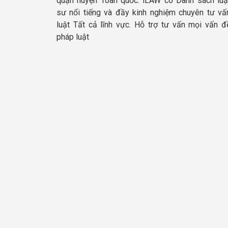
quận huyện Toàn quốc. iLAW có Danh sách luậ
sư nổi tiếng và đầy kinh nghiệm chuyên tư vấ
luật Tất cả lĩnh vực. Hỗ trợ tư vấn mọi vấn đ
pháp luật