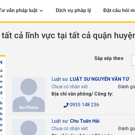
Tư vấn pháp luật
Dịch vụ pháp lý
Đặt câu hỏi m
 tất cả lĩnh vực tại tất cả quận huyệ
Sắp xếp theo
Luật sư:
LUẬT SƯ NGUYỄN VĂN TỨ
Chưa có nhận xét
Đánh gi
Địa chỉ văn phòng/ Công ty:
0935 148 236
Luật sư:
Chu Tuấn Hải
Chưa có nhận xét
Đánh gi