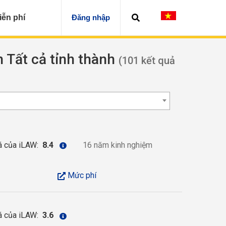
iễn phí
Đăng nhập
n Tất cả tỉnh thành
(101 kết quả
á của iLAW:
8.4
16 năm kinh nghiệm
Mức phí
á của iLAW:
3.6