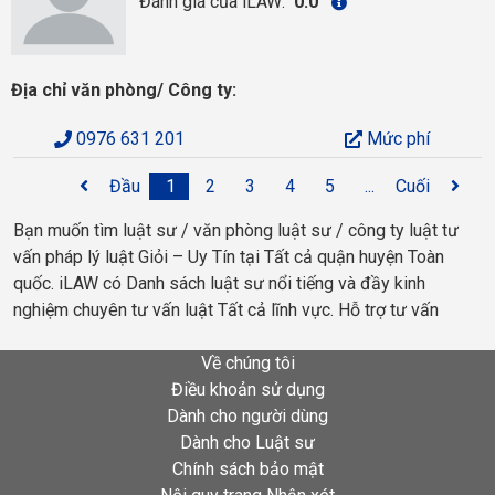
Đánh giá của iLAW:
0.0
Địa chỉ văn phòng/ Công ty:
0976 631 201
Mức phí
Đầu
1
2
3
4
5
...
Cuối
Bạn muốn tìm luật sư / văn phòng luật sư / công ty luật tư
vấn pháp lý luật Giỏi – Uy Tín tại Tất cả quận huyện Toàn
quốc. iLAW có Danh sách luật sư nổi tiếng và đầy kinh
nghiệm chuyên tư vấn luật Tất cả lĩnh vực. Hỗ trợ tư vấn
Về chúng tôi
Điều khoản sử dụng
Dành cho người dùng
Dành cho Luật sư
Chính sách bảo mật