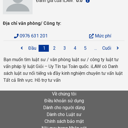
Đánh giá của iLAW:
0.0
Địa chỉ văn phòng/ Công ty:
0976 631 201
Mức phí
Đầu
1
2
3
4
5
...
Cuối
Bạn muốn tìm luật sư / văn phòng luật sư / công ty luật tư
vấn pháp lý luật Giỏi – Uy Tín tại Toàn quốc. iLAW có Danh
sách luật sư nổi tiếng và đầy kinh nghiệm chuyên tư vấn luật
Tất cả lĩnh vực. Hỗ trợ tư vấn
Về chúng tôi
Điều khoản sử dụng
Dành cho người dùng
Dành cho Luật sư
Chính sách bảo mật