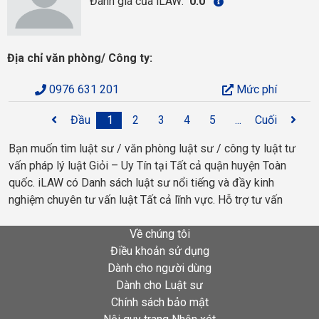
Đánh giá của iLAW:
0.0
Địa chỉ văn phòng/ Công ty:
0976 631 201
Mức phí
Đầu
1
2
3
4
5
...
Cuối
Bạn muốn tìm luật sư / văn phòng luật sư / công ty luật tư
vấn pháp lý luật Giỏi – Uy Tín tại Tất cả quận huyện Toàn
quốc. iLAW có Danh sách luật sư nổi tiếng và đầy kinh
nghiệm chuyên tư vấn luật Tất cả lĩnh vực. Hỗ trợ tư vấn
Về chúng tôi
Điều khoản sử dụng
Dành cho người dùng
Dành cho Luật sư
Chính sách bảo mật