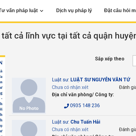
Tư vấn pháp luật
Dịch vụ pháp lý
Đặt câu hỏi m
 tất cả lĩnh vực tại tất cả quận huyệ
Sắp xếp theo
Luật sư:
LUẬT SƯ NGUYỄN VĂN TỨ
Chưa có nhận xét
Đánh gi
Địa chỉ văn phòng/ Công ty:
0935 148 236
Luật sư:
Chu Tuấn Hải
Chưa có nhận xét
Đánh gi