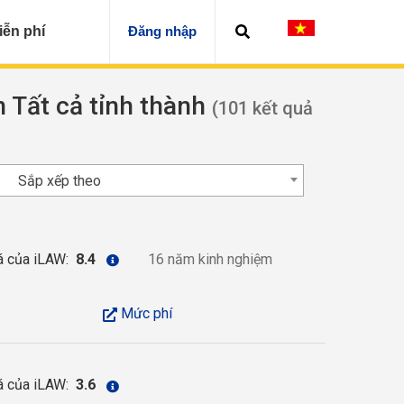
iễn phí
Đăng nhập
n Tất cả tỉnh thành
(101 kết quả
Sắp xếp theo
á của iLAW:
8.4
16 năm kinh nghiệm
Mức phí
á của iLAW:
3.6