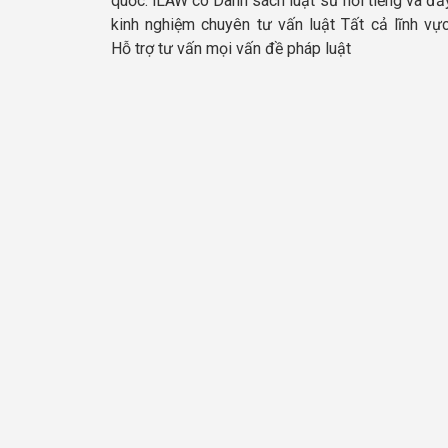
quốc. iLAW có Danh sách luật sư nổi tiếng và đầ
kinh nghiệm chuyên tư vấn luật Tất cả lĩnh vực
Hỗ trợ tư vấn mọi vấn đề pháp luật