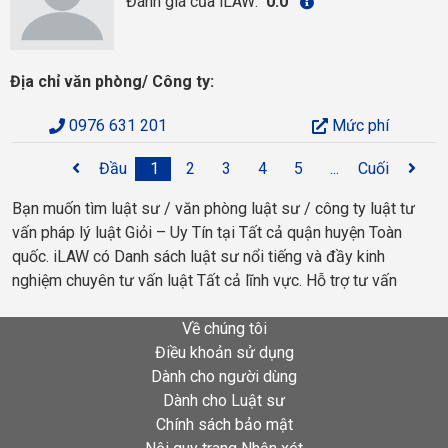
Đánh giá của iLAW:
0.0
Địa chỉ văn phòng/ Công ty:
0976 631 201
Mức phí
Đầu
1
2
3
4
5
...
Cuối
Bạn muốn tìm luật sư / văn phòng luật sư / công ty luật tư
vấn pháp lý luật Giỏi – Uy Tín tại Tất cả quận huyện Toàn
quốc. iLAW có Danh sách luật sư nổi tiếng và đầy kinh
nghiệm chuyên tư vấn luật Tất cả lĩnh vực. Hỗ trợ tư vấn
Về chúng tôi
Điều khoản sử dụng
Dành cho người dùng
Dành cho Luật sư
Chính sách bảo mật