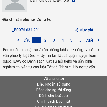
Đánh giá của iLAW:
0.0
Địa chỉ văn phòng/ Công ty:
0976 631 201
Mức phí
Đầu
1
2
3
4
5
...
Cuối
Bạn muốn tìm luật sư / văn phòng luật sư / công ty luật tư
vấn pháp lý luật Giỏi – Uy Tín tại Tất cả quận huyện Toàn
quốc. iLAW có Danh sách luật sư nổi tiếng và đầy kinh
nghiệm chuyên tư vấn luật Tất cả lĩnh vực. Hỗ trợ tư vấn
Về chúng tôi
Điều khoản sử dụng
Dành cho người dùng
Dành cho Luật sư
Chính sách bảo mật