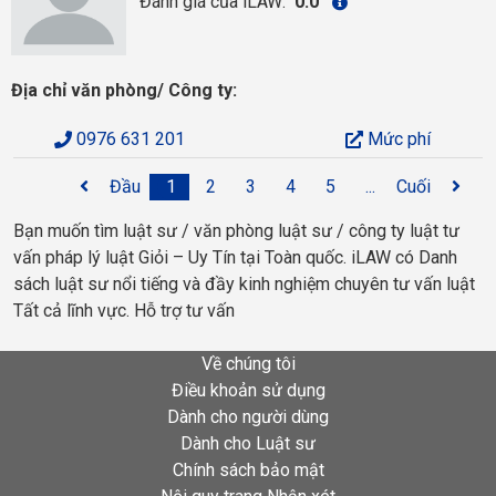
Đánh giá của iLAW:
0.0
Địa chỉ văn phòng/ Công ty:
0976 631 201
Mức phí
Đầu
1
2
3
4
5
...
Cuối
Bạn muốn tìm luật sư / văn phòng luật sư / công ty luật tư
vấn pháp lý luật Giỏi – Uy Tín tại Toàn quốc. iLAW có Danh
sách luật sư nổi tiếng và đầy kinh nghiệm chuyên tư vấn luật
Tất cả lĩnh vực. Hỗ trợ tư vấn
Về chúng tôi
Điều khoản sử dụng
Dành cho người dùng
Dành cho Luật sư
Chính sách bảo mật