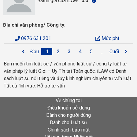
Đánh giá của iLAW:
0.0
Địa chỉ văn phòng/ Công ty:
0976 631 201
Mức phí
Đầu
1
2
3
4
5
...
Cuối
Bạn muốn tìm luật sư / văn phòng luật sư / công ty luật tư
vấn pháp lý luật Giỏi – Uy Tín tại Toàn quốc. iLAW có Danh
sách luật sư nổi tiếng và đầy kinh nghiệm chuyên tư vấn luật
Tất cả lĩnh vực. Hỗ trợ tư vấn
Về chúng tôi
Điều khoản sử dụng
Dành cho người dùng
Dành cho Luật sư
Chính sách bảo mật