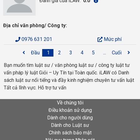
Đánh giá của iLAW:
0.0
Địa chỉ văn phòng/ Công ty:
0976 631 201
Mức phí
Đầu
1
2
3
4
5
...
Cuối
Bạn muốn tìm luật sư / văn phòng luật sư / công ty luật tư
vấn pháp lý luật Giỏi – Uy Tín tại Toàn quốc. iLAW có Danh
sách luật sư nổi tiếng và đầy kinh nghiệm chuyên tư vấn luật
Tất cả lĩnh vực. Hỗ trợ tư vấn
Về chúng tôi
Điều khoản sử dụng
Dành cho người dùng
Dành cho Luật sư
Chính sách bảo mật