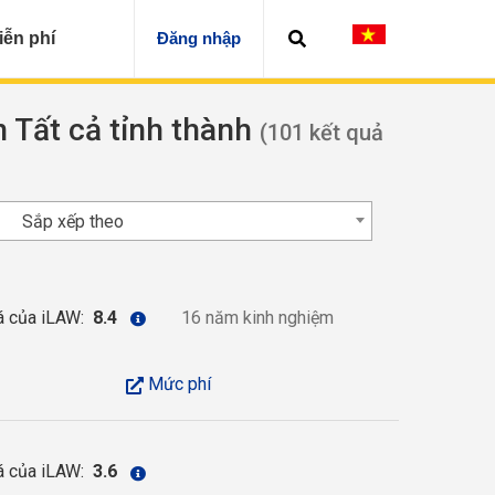
iễn phí
Đăng nhập
n Tất cả tỉnh thành
(101 kết quả
Sắp xếp theo
á của iLAW:
8.4
16 năm kinh nghiệm
Mức phí
á của iLAW:
3.6