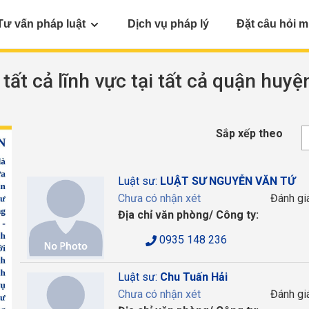
Tư vấn pháp luật
Dịch vụ pháp lý
Đặt câu hỏi m
 tất cả lĩnh vực tại tất cả quận huyệ
Sắp xếp theo
Luật sư:
LUẬT SƯ NGUYỄN VĂN TỨ
Chưa có nhận xét
Đánh gi
Địa chỉ văn phòng/ Công ty:
0935 148 236
Luật sư:
Chu Tuấn Hải
Chưa có nhận xét
Đánh gi