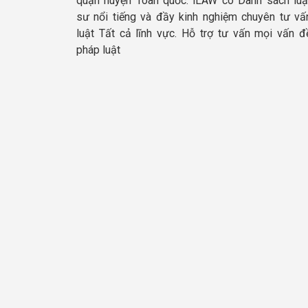
quận huyện Toàn quốc. iLAW có Danh sách luậ
sư nổi tiếng và đầy kinh nghiệm chuyên tư vấ
luật Tất cả lĩnh vực. Hỗ trợ tư vấn mọi vấn đ
pháp luật