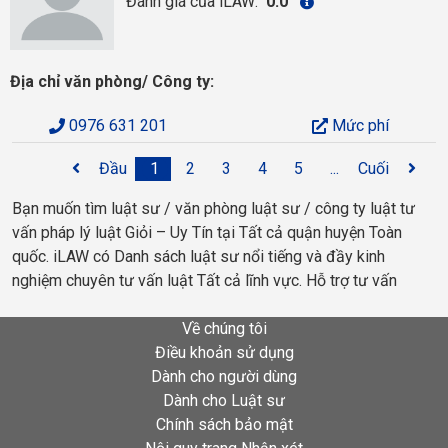
Đánh giá của iLAW:
0.0
Địa chỉ văn phòng/ Công ty:
0976 631 201
Mức phí
Đầu
1
2
3
4
5
...
Cuối
Bạn muốn tìm luật sư / văn phòng luật sư / công ty luật tư
vấn pháp lý luật Giỏi – Uy Tín tại Tất cả quận huyện Toàn
quốc. iLAW có Danh sách luật sư nổi tiếng và đầy kinh
nghiệm chuyên tư vấn luật Tất cả lĩnh vực. Hỗ trợ tư vấn
Về chúng tôi
Điều khoản sử dụng
Dành cho người dùng
Dành cho Luật sư
Chính sách bảo mật