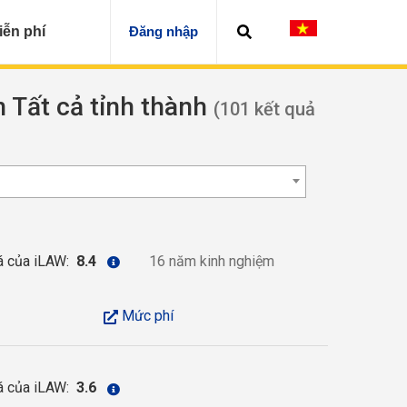
iễn phí
Đăng nhập
n Tất cả tỉnh thành
(101 kết quả
á của iLAW:
8.4
16 năm kinh nghiệm
Mức phí
á của iLAW:
3.6