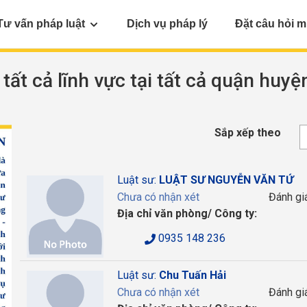
Tư vấn pháp luật
Dịch vụ pháp lý
Đặt câu hỏi m
 tất cả lĩnh vực tại tất cả quận huyệ
Sắp xếp theo
Luật sư:
LUẬT SƯ NGUYỄN VĂN TỨ
Chưa có nhận xét
Đánh gi
Địa chỉ văn phòng/ Công ty:
0935 148 236
Luật sư:
Chu Tuấn Hải
Chưa có nhận xét
Đánh gi