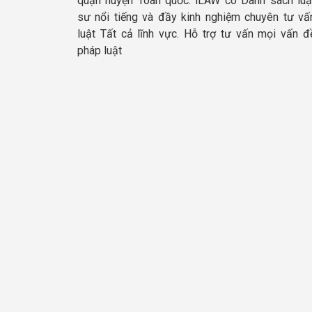
quận huyện Toàn quốc. iLAW có Danh sách luậ
sư nổi tiếng và đầy kinh nghiệm chuyên tư vấ
luật Tất cả lĩnh vực. Hỗ trợ tư vấn mọi vấn đ
pháp luật