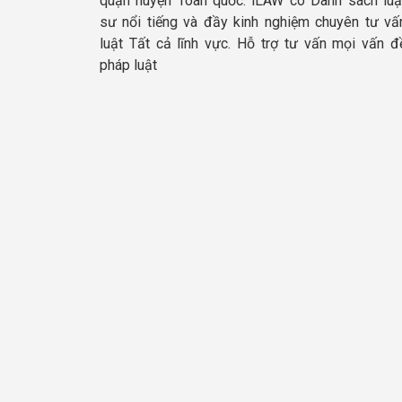
quận huyện Toàn quốc. iLAW có Danh sách luậ
sư nổi tiếng và đầy kinh nghiệm chuyên tư vấ
luật Tất cả lĩnh vực. Hỗ trợ tư vấn mọi vấn đ
pháp luật