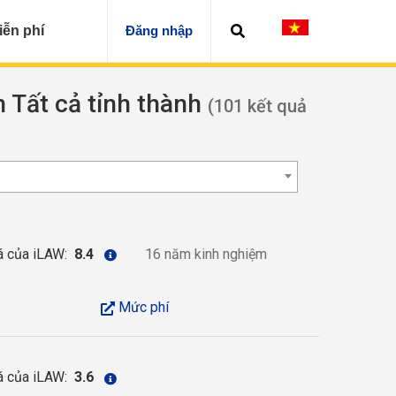
iễn phí
Đăng nhập
n Tất cả tỉnh thành
(101 kết quả
á của iLAW:
8.4
16 năm kinh nghiệm
Mức phí
á của iLAW:
3.6