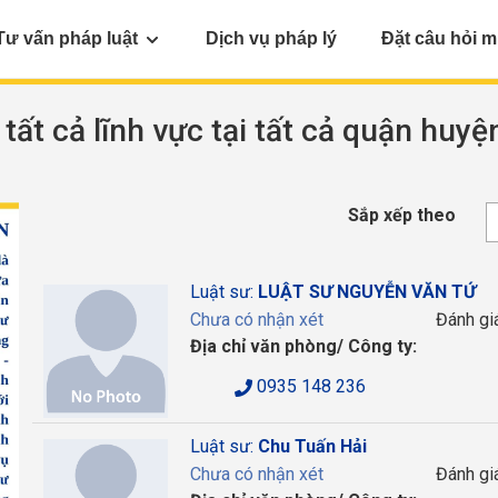
Tư vấn pháp luật
Dịch vụ pháp lý
Đặt câu hỏi m
 tất cả lĩnh vực tại tất cả quận huyệ
Sắp xếp theo
Luật sư:
LUẬT SƯ NGUYỄN VĂN TỨ
Chưa có nhận xét
Đánh gi
Địa chỉ văn phòng/ Công ty:
0935 148 236
Luật sư:
Chu Tuấn Hải
Chưa có nhận xét
Đánh gi