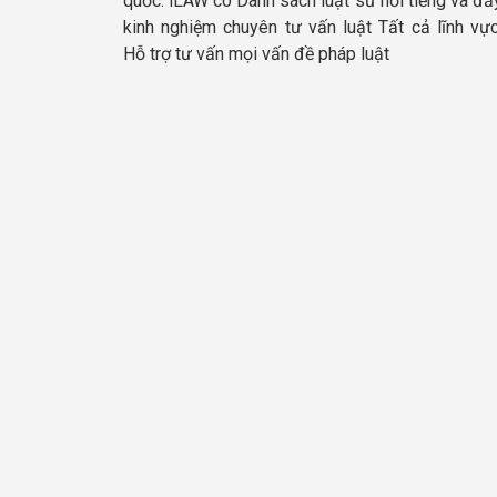
quốc. iLAW có Danh sách luật sư nổi tiếng và đầ
kinh nghiệm chuyên tư vấn luật Tất cả lĩnh vực
Hỗ trợ tư vấn mọi vấn đề pháp luật