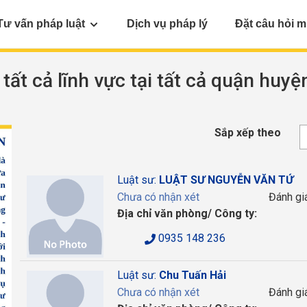
Tư vấn pháp luật
Dịch vụ pháp lý
Đặt câu hỏi m
 tất cả lĩnh vực tại tất cả quận huyệ
Sắp xếp theo
Luật sư:
LUẬT SƯ NGUYỄN VĂN TỨ
Chưa có nhận xét
Đánh gi
Địa chỉ văn phòng/ Công ty:
0935 148 236
Luật sư:
Chu Tuấn Hải
Chưa có nhận xét
Đánh gi