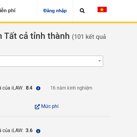
iễn phí
Đăng nhập
n Tất cả tỉnh thành
(101 kết quả
á của iLAW:
8.4
16 năm kinh nghiệm
Mức phí
á của iLAW:
3.6