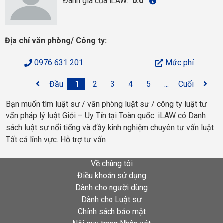
Đánh giá của iLAW:
0.0
Địa chỉ văn phòng/ Công ty:
0976 631 201
Mức phí
Đầu
1
2
3
4
5
...
Cuối
Bạn muốn tìm luật sư / văn phòng luật sư / công ty luật tư
vấn pháp lý luật Giỏi – Uy Tín tại Toàn quốc. iLAW có Danh
sách luật sư nổi tiếng và đầy kinh nghiệm chuyên tư vấn luật
Tất cả lĩnh vực. Hỗ trợ tư vấn
Về chúng tôi
Điều khoản sử dụng
Dành cho người dùng
Dành cho Luật sư
Chính sách bảo mật