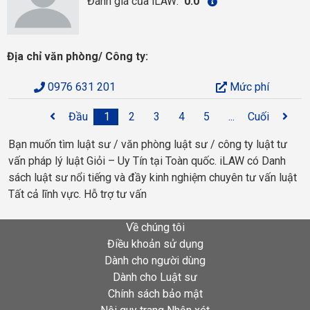
Đánh giá của iLAW:
0.0
Địa chỉ văn phòng/ Công ty:
0976 631 201
Mức phí
Đầu
1
2
3
4
5
...
Cuối
Bạn muốn tìm luật sư / văn phòng luật sư / công ty luật tư
vấn pháp lý luật Giỏi – Uy Tín tại Toàn quốc. iLAW có Danh
sách luật sư nổi tiếng và đầy kinh nghiệm chuyên tư vấn luật
Tất cả lĩnh vực. Hỗ trợ tư vấn
Về chúng tôi
Điều khoản sử dụng
Dành cho người dùng
Dành cho Luật sư
Chính sách bảo mật