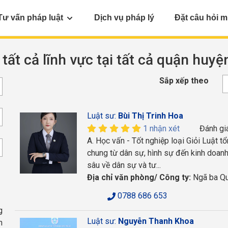
Tư vấn pháp luật
Dịch vụ pháp lý
Đặt câu hỏi m
 tất cả lĩnh vực tại tất cả quận huy
Sắp xếp theo
Luật sư:
Bùi Thị Trinh Hoa
1 nhận xét
Đánh gi
A. Học vấn - Tốt nghiệp loại Giỏi Luật t
chung từ dân sự, hình sự đến kinh doan
sâu về dân sự và tư...
Địa chỉ văn phòng/ Công ty:
Ngã ba Qu
0788 686 653
g
Luật sư:
Nguyễn Thanh Khoa
h