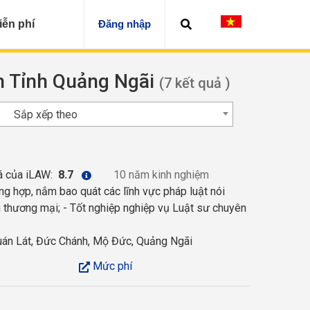
iễn phí
Đăng nhập
ện Tỉnh Quảng Ngãi
(7 kết quả )
Sắp xếp theo
á của iLAW:
8.7
10 năm kinh nghiệm
ổng hợp, nắm bao quát các lĩnh vực pháp luật nói
h thương mại; - Tốt nghiệp nghiệp vụ Luật sư chuyên
án Lát, Đức Chánh, Mộ Đức, Quảng Ngãi
Mức phí