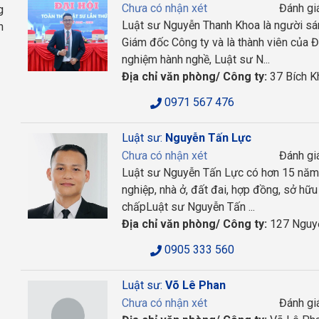
Chưa có nhận xét
Đánh gi
g
Luật sư Nguyễn Thanh Khoa là người sá
h
Giám đốc Công ty và là thành viên của 
nghiệm hành nghề, Luật sư N...
Địa chỉ văn phòng/ Công ty:
37 Bích K
0971 567 476
Luật sư:
Nguyễn Tấn Lực
Chưa có nhận xét
Đánh gi
Luật sư Nguyễn Tấn Lực có hơn 15 năm k
nghiệp, nhà ở, đất đai, hợp đồng, sở hữu t
chấpLuật sư Nguyễn Tấn ...
Địa chỉ văn phòng/ Công ty:
127 Nguyễ
0905 333 560
Luật sư:
Võ Lê Phan
Chưa có nhận xét
Đánh gi