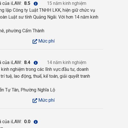
á của iLAW:
8.5
15 năm kinh nghiệm
ng lập Công ty Luật TNHH LKK, hiện giữ chức vụ
Đoàn Luật sư tỉnh Quảng Ngãi. Với hơn 14 năm kinh
hê, phường Cẩm Thành
Mức phí
á của iLAW:
8.4
14 năm kinh nghiệm
inh nghiệm trong các lĩnh vực:đầu tư, doanh
rí tuệ, lao động, thuế, kế toán, giải quyết tranh
n Tự Tân, Phường Nghĩa Lộ
Mức phí
á của iLAW:
0.0