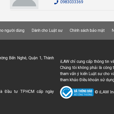
0983033369
ho người dùng
Dành cho Luật sư
Chính sách bảo mật
N
ường Bến Nghé, Quận 1, Thành
iLAW chỉ cung cấp thông tin v
Chúng tôi không phải là công 
tham vấn ý kiến Luật sư cho v
tham khảo Điều khoản sử dụng
và Đầu tư TPHCM cấp ngày
© iLAW In