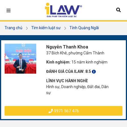
Trang chủ
Tìm kiếm luật sư
Tỉnh Quảng Ngãi
Nguyễn Thanh Khoa
Nguyễn Thanh Khoa
37 Bích Khê, phường Cẩm Thành
Kinh nghiệm:
15 năm kinh nghiệm
ĐÁNH GIÁ CỦA ILAW:
8.5
LĨNH VỰC HÀNH NGHỀ
Hình sự, Doanh nghiệp, Đất đai, Dân
sự
0971 567 476