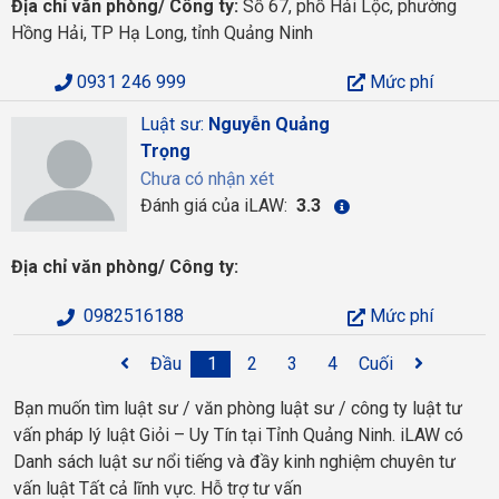
Địa chỉ văn phòng/ Công ty:
Số 67, phố Hải Lộc, phường
Hồng Hải, TP Hạ Long, tỉnh Quảng Ninh
0931 246 999
Mức phí
Luật sư:
Nguyễn Quảng
Trọng
Chưa có nhận xét
Đánh giá của iLAW:
3.3
Địa chỉ văn phòng/ Công ty:
0982516188
Mức phí
Đầu
1
2
3
4
Cuối
Bạn muốn tìm luật sư / văn phòng luật sư / công ty luật tư
vấn pháp lý luật Giỏi – Uy Tín tại Tỉnh Quảng Ninh. iLAW có
Danh sách luật sư nổi tiếng và đầy kinh nghiệm chuyên tư
vấn luật Tất cả lĩnh vực. Hỗ trợ tư vấn