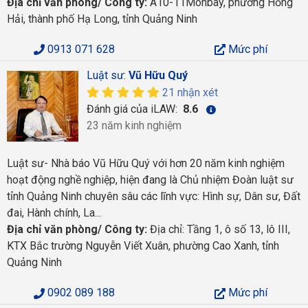
Địa chỉ văn phòng/ Công ty:
A10-11Monbay, phường Hồng
Hải, thành phố Hạ Long, tỉnh Quảng Ninh
0913 071 628
Mức phí
Luật sư:
Vũ Hữu Quý
21 nhận xét
Đánh giá của iLAW:
8.6
23 năm kinh nghiệm
Luật sư- Nhà báo Vũ Hữu Quý với hơn 20 năm kinh nghiệm
hoạt động nghề nghiệp, hiện đang là Chủ nhiệm Đoàn luật sư
tỉnh Quảng Ninh chuyên sâu các lĩnh vực: Hình sự, Dân sư, Đất
đai, Hành chính, La...
Địa chỉ văn phòng/ Công ty:
Địa chỉ: Tầng 1, ô số 13, lô III,
KTX Bắc trường Nguyễn Viết Xuân, phường Cao Xanh, tỉnh
Quảng Ninh
0902 089 188
Mức phí