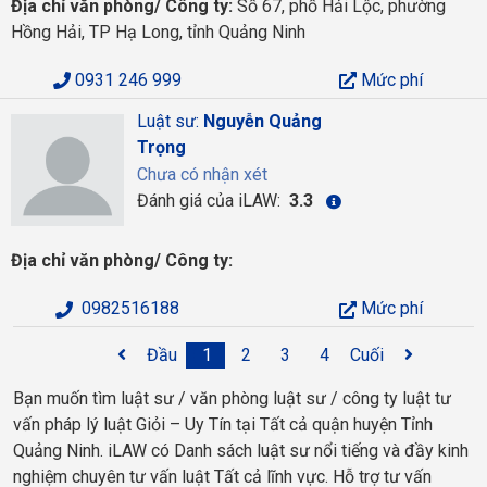
Địa chỉ văn phòng/ Công ty:
Số 67, phố Hải Lộc, phường
Hồng Hải, TP Hạ Long, tỉnh Quảng Ninh
0931 246 999
Mức phí
Luật sư:
Nguyễn Quảng
Trọng
Chưa có nhận xét
Đánh giá của iLAW:
3.3
Địa chỉ văn phòng/ Công ty:
0982516188
Mức phí
Đầu
1
2
3
4
Cuối
Bạn muốn tìm luật sư / văn phòng luật sư / công ty luật tư
vấn pháp lý luật Giỏi – Uy Tín tại Tất cả quận huyện Tỉnh
Quảng Ninh. iLAW có Danh sách luật sư nổi tiếng và đầy kinh
nghiệm chuyên tư vấn luật Tất cả lĩnh vực. Hỗ trợ tư vấn