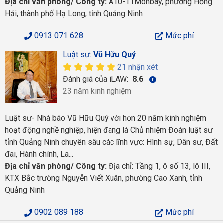
Địa chỉ văn phòng/ Công ty:
A10-11Monbay, phường Hồng
Hải, thành phố Hạ Long, tỉnh Quảng Ninh
0913 071 628
Mức phí
Luật sư:
Vũ Hữu Quý
21 nhận xét
Đánh giá của iLAW:
8.6
23 năm kinh nghiệm
Luật sư- Nhà báo Vũ Hữu Quý với hơn 20 năm kinh nghiệm
hoạt động nghề nghiệp, hiện đang là Chủ nhiệm Đoàn luật sư
tỉnh Quảng Ninh chuyên sâu các lĩnh vực: Hình sự, Dân sư, Đất
đai, Hành chính, La...
Địa chỉ văn phòng/ Công ty:
Địa chỉ: Tầng 1, ô số 13, lô III,
KTX Bắc trường Nguyễn Viết Xuân, phường Cao Xanh, tỉnh
Quảng Ninh
0902 089 188
Mức phí