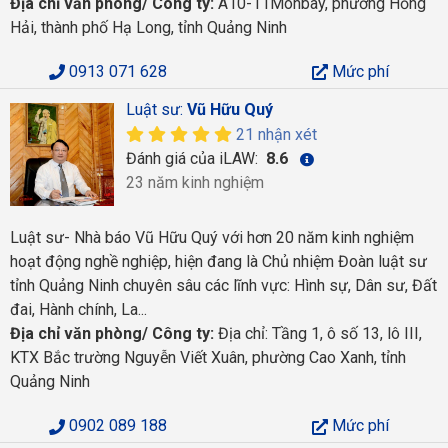
Địa chỉ văn phòng/ Công ty:
A10-11Monbay, phường Hồng
Hải, thành phố Hạ Long, tỉnh Quảng Ninh
0913 071 628
Mức phí
Luật sư:
Vũ Hữu Quý
21 nhận xét
Đánh giá của iLAW:
8.6
23 năm kinh nghiệm
Luật sư- Nhà báo Vũ Hữu Quý với hơn 20 năm kinh nghiệm
hoạt động nghề nghiệp, hiện đang là Chủ nhiệm Đoàn luật sư
tỉnh Quảng Ninh chuyên sâu các lĩnh vực: Hình sự, Dân sư, Đất
đai, Hành chính, La...
Địa chỉ văn phòng/ Công ty:
Địa chỉ: Tầng 1, ô số 13, lô III,
KTX Bắc trường Nguyễn Viết Xuân, phường Cao Xanh, tỉnh
Quảng Ninh
0902 089 188
Mức phí