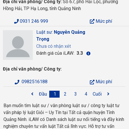
Địa chỉ văn phòng/ Công ty:
Số 67, phố Hải Lộc, phường
Hồng Hải, TP Hạ Long, tỉnh Quảng Ninh
0931 246 999
Mức phí
Luật sư:
Nguyễn Quảng
Trọng
Chưa có nhận xét
Đánh giá của iLAW:
3.3
Địa chỉ văn phòng/ Công ty:
0982516188
Mức phí
Đầu
1
2
3
4
Cuối
Bạn muốn tìm luật sư / văn phòng luật sư / công ty luật tư
vấn pháp lý luật Giỏi – Uy Tín tại Tất cả quận huyện Tỉnh
Quảng Ninh. iLAW có Danh sách luật sư nổi tiếng và đầy kinh
nghiệm chuyên tư vấn luật Tất cả lĩnh vực. Hỗ trợ tư vấn