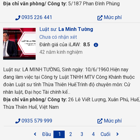
Địa chỉ văn phòng/ Công ty:
5/187 Phan Đình Phùng
0935 226 441
Mức phí
Luật sư:
La Minh Tường
Chưa có nhận xét
Đánh giá của iLAW:
8.5
42 năm kinh nghiệm
Luật sư: LA MINH TƯỜNG, Sinh ngày: 10/6/1960.Hiện nay
đang làm việc tại Công ty Luật TNHH MTV Công Khánh thuộc
đoàn Luật sư tỉnh Thừa Thiên Huế.Trình độ chuyên môn: Cử
nhân luật, Đại học Tài chính kế...
Địa chỉ văn phòng/ Công ty:
26 Lê Viết Lượng, Xuân Phú, Huế,
Thừa Thiên Huế, Việt Nam
0935 579 999
Mức phí
Đầu
1
2
3
4
Cuối