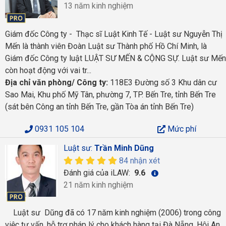
13 năm kinh nghiệm
Giám đốc Công ty - Thạc sĩ Luật Kinh Tế - Luật sư Nguyễn Thị
Mến là thành viên Đoàn Luật sư Thành phố Hồ Chí Minh, là
Giám đốc Công ty luật LUẬT SƯ MẾN & CỘNG SỰ. Luật sư Mến
còn hoạt động với vai tr...
Địa chỉ văn phòng/ Công ty:
118E3 Đường số 3 Khu dân cư
Sao Mai, Khu phố Mỹ Tân, phường 7, TP. Bến Tre, tỉnh Bến Tre
(sát bên Công an tỉnh Bến Tre, gần Tòa án tỉnh Bến Tre)
0931 105 104
Mức phí
Luật sư:
Trần Minh Dũng
84 nhận xét
Đánh giá của iLAW:
9.6
21 năm kinh nghiệm
Luật sư Dũng đã có 17 năm kinh nghiệm (2006) trong công
việc tư vấn, hỗ trợ pháp lý cho khách hàng tại Đà Nẵng, Hội An