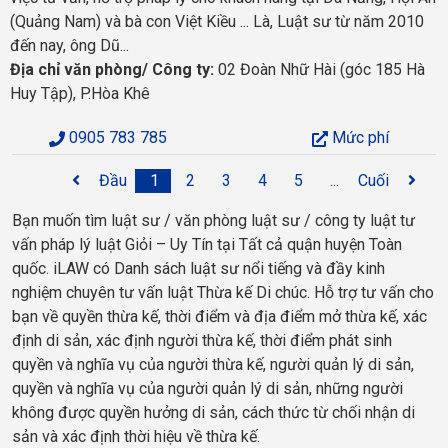
(Quảng Nam) và bà con Việt Kiều ... Là, Luật sư từ năm 2010
đến nay, ông Dũ...
Địa chỉ văn phòng/ Công ty:
02 Đoàn Nhữ Hài (góc 185 Hà
Huy Tập), P.Hòa Khê
0905 783 785
Mức phí
Đầu
1
2
3
4
5
...
Cuối
Bạn muốn tìm luật sư / văn phòng luật sư / công ty luật tư
vấn pháp lý luật Giỏi – Uy Tín tại Tất cả quận huyện Toàn
quốc. iLAW có Danh sách luật sư nổi tiếng và đầy kinh
nghiệm chuyên tư vấn luật Thừa kế Di chúc. Hỗ trợ tư vấn cho
bạn về quyền thừa kế, thời điểm và địa điểm mở thừa kế, xác
định di sản, xác định người thừa kế, thời điểm phát sinh
quyền và nghĩa vụ của người thừa kế, người quản lý di sản,
quyền và nghĩa vụ của người quản lý di sản, những người
không được quyền hưởng di sản, cách thức từ chối nhận di
sản và xác định thời hiệu về thừa kế.