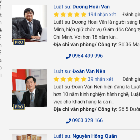
g
Luật sư:
Dương Hoài Vân
ả
194 nhận xét
Đánh gi
t
Luật sư Dương Hoài Vân là người sáng 
n
Minh, hiện giữ chức vụ Giám đốc Công t
ề
Chí Minh. Với hơn 18 năm kin...
,
Địa chỉ văn phòng/ Công ty:
Số 36 Mạ
m
,
0984 499 996
a
c
Luật sư:
Đoàn Văn Nên
i
39 nhận xét
Đánh gi
Luật sư Đoàn Văn Nên hiện đang là Luật
hơn 10 năm kinh nghiệm hành nghề, Luật
việc cho khách hàng là cá n...
Địa chỉ văn phòng/ Công ty:
Số 5 Đườn
0903 328 166
Luật sư:
Nguyễn Hồng Quân