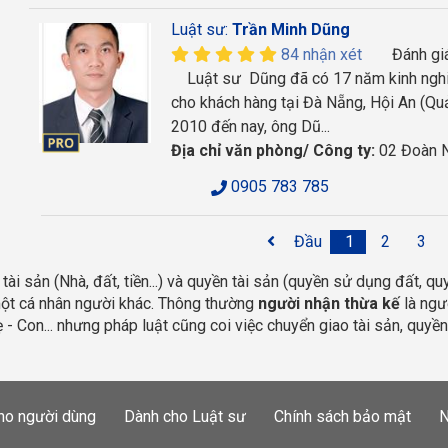
Luật sư:
Trần Minh Dũng
84 nhận xét
Đánh gi
Luật sư Dũng đã có 17 năm kinh nghiệm
cho khách hàng tại Đà Nẵng, Hội An (Quả
2010 đến nay, ông Dũ...
Địa chỉ văn phòng/ Công ty:
02 Đoàn N
0905 783 785
Đầu
1
2
3
 tài sản (Nhà, đất, tiền...) và quyền tài sản (quyền sử dụng đất, quy
ột cá nhân người khác. Thông thường 
người nhận thừa kế
 là ng
 - Con... nhưng pháp luật cũng coi việc chuyển giao tài sản, quyền
ho người dùng
Dành cho Luật sư
Chính sách bảo mật
N