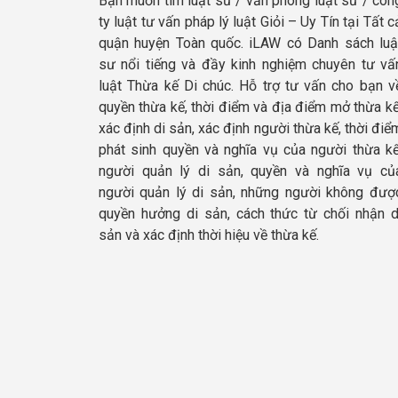
Bạn muốn tìm luật sư / văn phòng luật sư / côn
ty luật tư vấn pháp lý luật Giỏi – Uy Tín tại Tất c
quận huyện Toàn quốc. iLAW có Danh sách luậ
sư nổi tiếng và đầy kinh nghiệm chuyên tư vấ
luật Thừa kế Di chúc. Hỗ trợ tư vấn cho bạn v
quyền thừa kế, thời điểm và địa điểm mở thừa kế
xác định di sản, xác định người thừa kế, thời điể
phát sinh quyền và nghĩa vụ của người thừa kế
người quản lý di sản, quyền và nghĩa vụ củ
người quản lý di sản, những người không đượ
quyền hưởng di sản, cách thức từ chối nhận d
sản và xác định thời hiệu về thừa kế.