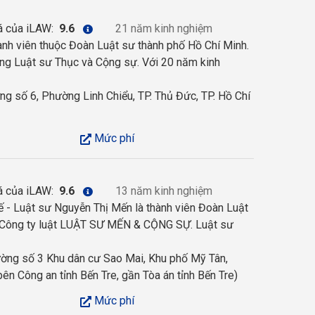
á của iLAW:
9.6
21 năm kinh nghiệm
nh viên thuộc Đoàn Luật sư thành phố Hồ Chí Minh.
òng Luật sư Thục và Cộng sự. Với 20 năm kinh
g số 6, Phường Linh Chiểu, TP. Thủ Đức, TP. Hồ Chí
Mức phí
á của iLAW:
9.6
13 năm kinh nghiệm
ế - Luật sư Nguyễn Thị Mến là thành viên Đoàn Luật
c Công ty luật LUẬT SƯ MẾN & CỘNG SỰ. Luật sư
ng số 3 Khu dân cư Sao Mai, Khu phố Mỹ Tân,
 bên Công an tỉnh Bến Tre, gần Tòa án tỉnh Bến Tre)
Mức phí