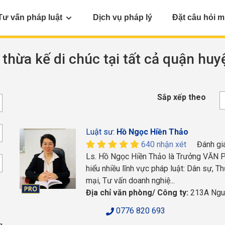
Tư vấn pháp luật
Dịch vụ pháp lý
Đặt câu hỏi m
 thừa kế di chúc tại tất cả quận huy
Sắp xếp theo
Luật sư:
Hồ Ngọc Hiền Thảo
640 nhận xét
Đánh gi
Ls. Hồ Ngọc Hiền Thảo là Trưởng VĂN
hiểu nhiều lĩnh vực pháp luật: Dân sự, T
mại, Tư vấn doanh nghiệ...
Địa chỉ văn phòng/ Công ty:
213A Nguy
0776 820 693