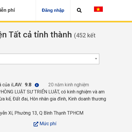
iễn phí
Đăng nhập
ện Tất cả tỉnh thành
(452 kết
á của iLAW:
9.8
20 năm kinh nghiệm
 PHÒNG LUẬT SƯ TRIỂN LUẬT, có kinh nghiệm và am
hừa kế, Ðất đai, Hôn nhân gia đình, Kinh doanh thương
ễn Xí, Phường 13, Q Bình Thạnh TPHCM
Mức phí