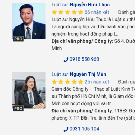
Luật sư:
Nguyễn Hữu Thục
66 nhận xét
Đánh gi
Luật sư Nguyễn Hữu Thục là Luật sư thà
Là người sáng lập và điều hành Văn ph
nghiệm trong hoạt động pháp l...
Địa chỉ văn phòng/ Công ty:
Số 4, Đườn
Minh
0918 558 968
Luật sư:
Nguyễn Thị Mến
25 nhận xét
Đánh gi
Giám đốc Công ty - Thạc sĩ Luật Kinh T
sư Thành phố Hồ Chí Minh, là Giám đố
Mến còn hoạt động với vai tr...
Địa chỉ văn phòng/ Công ty:
118E3 Đườ
phường 7, TP. Bến Tre, tỉnh Bến Tre (sát
0931 105 104