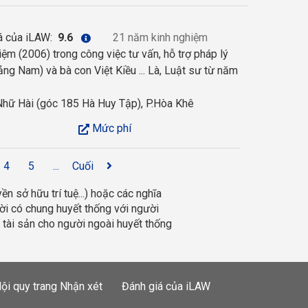
á của iLAW:
9.6
21 năm kinh nghiệm
 (2006) trong công việc tư vấn, hỗ trợ pháp lý
ng Nam) và bà con Việt Kiều ... Là, Luật sư từ năm
hữ Hài (góc 185 Hà Huy Tập), P.Hòa Khê
Mức phí
4
5
...
Cuối
ền sở hữu trí tuệ...) hoặc các nghĩa 
ười có chung huyết thống với người 
 tài sản cho người ngoài huyết thống 
ội quy trang Nhận xét
Đánh giá của iLAW