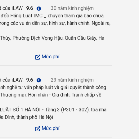
á của iLAW:
9.6
30 năm kinh nghiệm
 đốc Hãng Luật IMC _ chuyên tham gia bào chữa,
rong các vụ án dân sự, hình sự, hành chính. Ngoài ra,
Thủy, Phường Dịch Vọng Hậu, Quận Cầu Giấy, Hà
Mức phí
á của iLAW:
9.6
23 năm kinh nghiệm
h nghề tư vấn pháp luật và giải quyết thành công
 Thương mại, Hôn nhân - Gia đình, Tranh chấp về
UẬT SỐ 1 HÀ NỘI - Tầng 3 (P301 - 302), tòa nhà
a Đình, thành phố Hà Nội
Mức phí