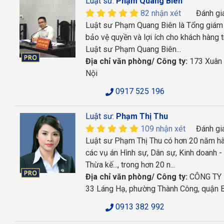
Luật sư:
Phạm Quang Biên
82 nhận xét
Đánh gi
Luật sư Phạm Quang Biên là Tổng giám
bảo vệ quyền và lợi ích cho khách hàng t
Luật sư Phạm Quang Biên...
Địa chỉ văn phòng/ Công ty:
173 Xuân 
Nội
0917 525 196
Luật sư:
Phạm Thị Thu
109 nhận xét
Đánh gi
Luật sư Phạm Thị Thu có hơn 20 năm hàn
các vụ án Hình sự, Dân sự, Kinh doanh -
Thừa kế..., trong hơn 20 n...
Địa chỉ văn phòng/ Công ty:
CÔNG TY L
33 Láng Hạ, phường Thành Công, quận B
0913 382 992