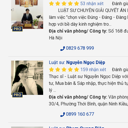
53 nhận xét
Đánh gi
LUẬT SƯ CHUYÊN GIẢI QUYẾT ÁN HÌ
làm việc "chọn việc Đúng - Đáng - Đàng
hợp với bề dày kinh nghiệm tro...
Địa chỉ văn phòng/ Công ty:
Số 168 đư
Hà Nội
0829 678 999
Luật sư:
Nguyễn Ngọc Diệp
159 nhận xét
Đánh gi
Thạc sĩ - Luật sư Nguyễn Ngọc Diệp vớ
tư, Mua bán & Sáp nhập, thực hiện thủ tụ
lý ...
Địa chỉ văn phòng/ Công ty:
Văn phòng
30/4, Phường Thới Bình, quận Ninh Kiều
0899 160 677