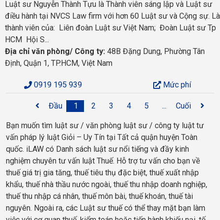
Luật sư Nguyễn Thành Tựu là Thành viên sáng lập và Luật sư
điều hành tại NVCS Law firm với hơn 60 Luật sư và Cộng sự. Là
thành viên của: Liên đoàn Luật sư Việt Nam; Đoàn Luật sư Tp
HCM Hội S...
Địa chỉ văn phòng/ Công ty:
48B Đặng Dung, Phường Tân
Định, Quận 1, TP.HCM, Việt Nam
0919 195 939
Mức phí
Đầu
1
2
3
4
5
...
Cuối
Bạn muốn tìm luật sư / văn phòng luật sư / công ty luật tư
vấn pháp lý luật Giỏi – Uy Tín tại Tất cả quận huyện Toàn
quốc. iLAW có Danh sách luật sư nổi tiếng và đầy kinh
nghiệm chuyên tư vấn luật Thuế. Hỗ trợ tư vấn cho bạn về
thuế giá trị gia tăng, thuế tiêu thụ đặc biệt, thuế xuất nhập
khẩu, thuế nhà thầu nước ngoài, thuế thu nhập doanh nghiệp,
thuế thu nhập cá nhân, thuế môn bài, thuế khoán, thuế tài
nguyên. Ngoài ra, các Luật sư thuế có thể thay mặt bạn làm
việc với cơ quan thuế, kiểm toán hoặc tiến hành khiếu nại, tố