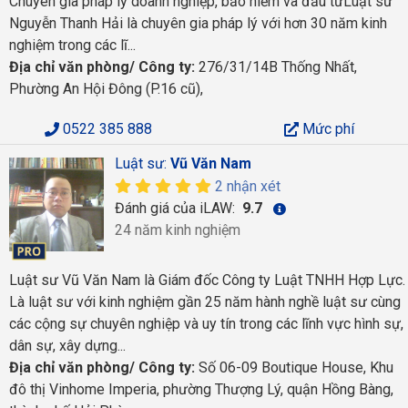
Chuyên gia pháp lý doanh nghiệp, bảo hiểm và đầu tưLuật sư
Nguyễn Thanh Hải là chuyên gia pháp lý với hơn 30 năm kinh
nghiệm trong các lĩ...
Địa chỉ văn phòng/ Công ty:
276/31/14B Thống Nhất,
Phường An Hội Đông (P.16 cũ),
0522 385 888
Mức phí
Luật sư:
Vũ Văn Nam
2 nhận xét
Đánh giá của iLAW:
9.7
24 năm kinh nghiệm
Luật sư Vũ Văn Nam là Giám đốc Công ty Luật TNHH Hợp Lực.
Là luật sư với kinh nghiệm gần 25 năm hành nghề luật sư cùng
các cộng sự chuyên nghiệp và uy tín trong các lĩnh vực hình sự,
dân sự, xây dựng...
Địa chỉ văn phòng/ Công ty:
Số 06-09 Boutique House, Khu
đô thị Vinhome Imperia, phường Thượng Lý, quận Hồng Bàng,