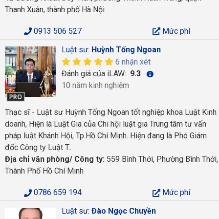
Thanh Xuân, thành phố Hà Nội
0913 506 527
Mức phí
Luật sư:
Huỳnh Tống Ngoan
6 nhận xét
Đánh giá của iLAW:
9.3
10 năm kinh nghiệm
Thạc sĩ - Luật sư Huỳnh Tống Ngoan tốt nghiệp khoa Luật Kinh
doanh, Hiện là Luật Gia của Chi hội luật gia Trung tâm tư vấn
pháp luật Khánh Hội, Tp.Hồ Chí Minh. Hiện đang là Phó Giám
đốc Công ty Luật T...
Địa chỉ văn phòng/ Công ty:
559 Bình Thới, Phường Bình Thới,
Thành Phố Hồ Chí Minh
0786 659 194
Mức phí
Luật sư:
Đào Ngọc Chuyền