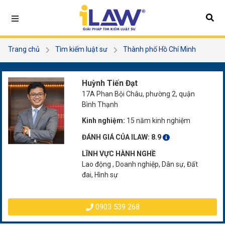
Trang chủ
Tìm kiếm luật sư
Thành phố Hồ Chí Minh
Quận Bình Thạnh
Huỳnh Tiến Đạt
Huỳnh Tiến Đạt
17A Phan Bội Châu, phường 2, quận
Bình Thạnh
Kinh nghiệm:
15 năm kinh nghiệm
ĐÁNH GIÁ CỦA ILAW:
8.9
LĨNH VỰC HÀNH NGHỀ
Lao động , Doanh nghiệp, Dân sự, Đất
đai, Hình sự
0903 539 268