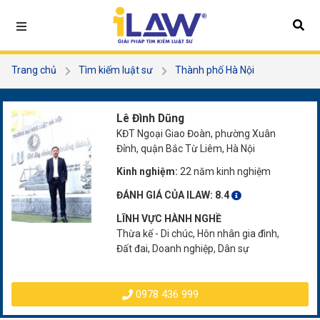
Trang chủ
Tìm kiếm luật sư
Thành phố Hà Nội
Quận Bắc Từ Liêm
Lê Đình Dũng
Lê Đình Dũng
KĐT Ngoại Giao Đoàn, phường Xuân
Đỉnh, quận Bắc Từ Liêm, Hà Nội
Kinh nghiệm:
22 năm kinh nghiệm
ĐÁNH GIÁ CỦA ILAW:
8.4
LĨNH VỰC HÀNH NGHỀ
Thừa kế - Di chúc, Hôn nhân gia đình,
Đất đai, Doanh nghiệp, Dân sự
0978 436 999