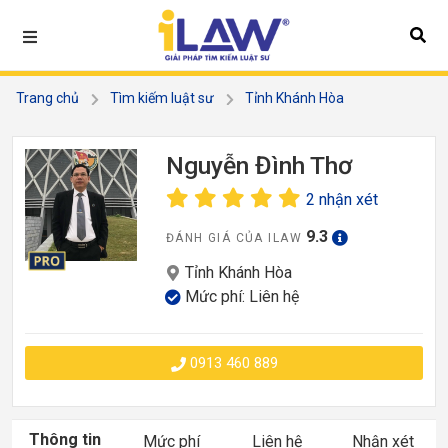
Trang chủ
Tìm kiếm luật sư
Tỉnh Khánh Hòa
Nguyễn Đình Thơ
Nguyễn Đình Thơ
2 nhận xét
9.3
ĐÁNH GIÁ CỦA ILAW
Tỉnh Khánh Hòa
Mức phí: Liên hệ
0913 460 889
Thông tin
Mức phí
Liên hệ
Nhận xét