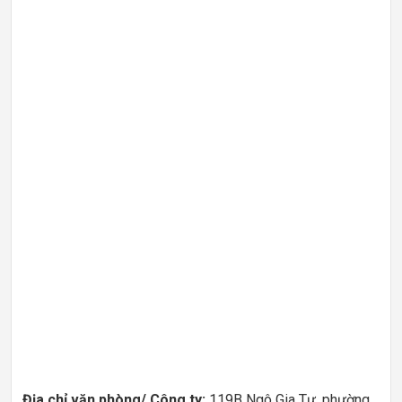
Địa chỉ văn phòng/ Công ty:
119B Ngô Gia Tự, phường