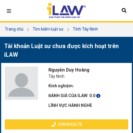
Trang chủ
Tìm kiếm luật sư
Tỉnh Tây Ninh
Nguyễn Duy Hoàng
Tài khoản Luật sư chưa được kích hoạt trên
iLAW
Nguyễn Duy Hoàng
Tây Ninh
Kinh nghiệm:
ĐÁNH GIÁ CỦA ILAW:
0.0
LĨNH VỰC HÀNH NGHỀ
0984592678